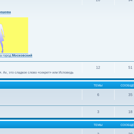
20
94
лешова
а город
Московский
12
51
 Ах, это сладкое слово «секрет» или Исповедь
ТЕМЫ
СООБЩЕ
6
35
3
18
ТЕМЫ
СООБЩЕ