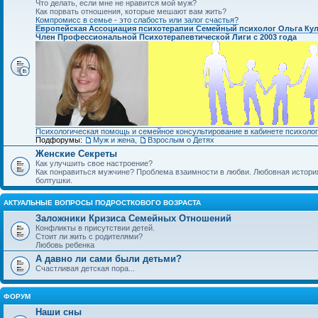
Что делать, если мне не нравится мой муж?
Как порвать отношения, которые мешают вам жить?
Компромисс в семье - это слабость или залог счастья?
Европейская Ассоциация психотерапии Семейный психолог Ольга Ку
Член Профессиональной Психотерапевтической Лиги с 2003 года
Психологическая помощь и семейное консультирование в кабинете психолог
Подфорумы:
Муж и жена
,
Взрослым о Детях
Женские Секреты
Как улучшить свое настроение?
Как понравиться мужчине? Проблема взаимности в любви. Любовная история.
болтушки.
АКТУАЛЬНЫЕ ВОПРОСЫ ПОДРОСТКОВОГО ВОЗРАСТА
Заложники Кризиса Семейных Отношений
Конфликты в присутствии детей.
Стоит ли жить с родителями?
Любовь ребенка
А давно ли сами были детьми?
Счастливая детская пора...
ФОРУМ
Наши сны