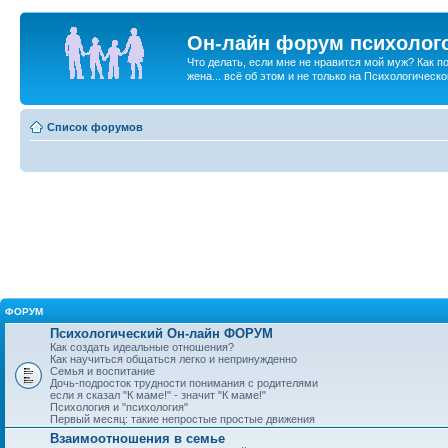
Он-лайн форум психолог
Что делать, если мне не нравится мой муж? Как 
жена... всё об этом и не только на Психологичес
Список форумов
ФОРУМ
Психологический Он-лайн ФОРУМ
Как создать идеальные отношения?
Как научиться общаться легко и непринужденно
Семья и воспитание
Дочь-подросток трудности понимания с родителями
если я сказал "К маме!" - значит "К маме!"
Психология и "психология"
Первый месяц: такие непростые простые движения
Взаимоотношения в семье