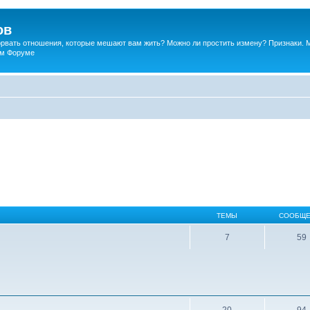
ов
порвать отношения, которые мешают вам жить? Можно ли простить измену? Признаки. 
ком Форуме
ТЕМЫ
СООБЩЕ
7
59