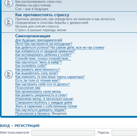
Как контролировать свои сны.
Любовь на расстоянии.
Сон – шаг в будущее.
Как противостоять стрессу
Причины депрессии, как определить её наличие и как лечиться.
Определение и способы борьбы с депрессией
Музыка для снятия стресса
Стресс в разные периоды жизни
Самоорганизация
Для будущих преподавателей
Лето! Как настроится на похудение?
Как добиться успеха? На самом деле, все не так сложно
Как избавиться от вредной привычки?
Как мотивировать ребенка к учебе?
Спокойствие, только спокойствие...
Как научиться "жить в кайф"?
Как полюбить себя?
Как развить женственность?
Как выработать силу воли?
Как изменить те или иные черты характера?
Есть ли толк от чтения книг?
Как настроить себя что-то делать?
Психология лжи
Как организовать свою жизнь
Как развить уверенность в себе?
Изменяем жизнь, в несколько шагов!
Совершенствуйтесь с каждым днём
Жить в гармонии с собственным телом
Как научиться доверять людям?
Психология в бизнесе.
Введение.
ВХОД
•
РЕГИСТРАЦИЯ
Имя пользователя:
Пароль: