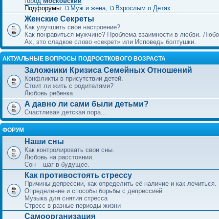
город
Московский
Подфорумы:
Муж и жена
,
Взрослым о Детях
Женские Секреты
Как улучшить свое настроение?
Как понравиться мужчине? Проблема взаимности в любви. Любо
Ах, это сладкое слово «секрет» или Исповедь болтушки.
АКТУАЛЬНЫЕ ВОПРОСЫ ПОДРОСТКОВОГО ВОЗРАСТА
Заложники Кризиса Семейных Отношений
Конфликты в присутствии детей.
Стоит ли жить с родителями?
Любовь ребенка
А давно ли сами были детьми?
Счастливая детская пора...
ФОРУМ
Наши сны
Как контролировать свои сны.
Любовь на расстоянии.
Сон – шаг в будущее.
Как противостоять стрессу
Причины депрессии, как определить её наличие и как лечиться.
Определение и способы борьбы с депрессией
Музыка для снятия стресса
Стресс в разные периоды жизни
Самоорганизация