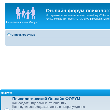
Он-лайн форум психолог
Что делать, если мне не нравится мой муж? Как 
жить? Можно ли простить измену? Признаки. Муж и 
Психологическом Форуме
Список форумов
ФОРУМ
Психологический Он-лайн ФОРУМ
Как создать идеальные отношения?
Как научиться общаться легко и непринужденно