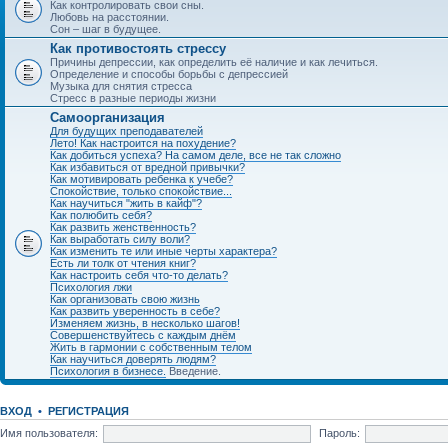
Как контролировать свои сны.
Любовь на расстоянии.
Сон – шаг в будущее.
Как противостоять стрессу
Причины депрессии, как определить её наличие и как лечиться.
Определение и способы борьбы с депрессией
Музыка для снятия стресса
Стресс в разные периоды жизни
Самоорганизация
Для будущих преподавателей
Лето! Как настроится на похудение?
Как добиться успеха? На самом деле, все не так сложно
Как избавиться от вредной привычки?
Как мотивировать ребенка к учебе?
Спокойствие, только спокойствие...
Как научиться "жить в кайф"?
Как полюбить себя?
Как развить женственность?
Как выработать силу воли?
Как изменить те или иные черты характера?
Есть ли толк от чтения книг?
Как настроить себя что-то делать?
Психология лжи
Как организовать свою жизнь
Как развить уверенность в себе?
Изменяем жизнь, в несколько шагов!
Совершенствуйтесь с каждым днём
Жить в гармонии с собственным телом
Как научиться доверять людям?
Психология в бизнесе.
Введение.
ВХОД
•
РЕГИСТРАЦИЯ
Имя пользователя:
Пароль: