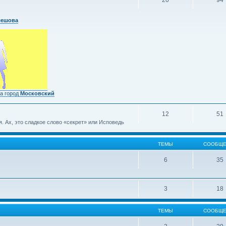
20
94
лешова
а город
Московский
12
51
 Ах, это сладкое слово «секрет» или Исповедь
ТЕМЫ
СООБЩЕ
6
35
3
18
ТЕМЫ
СООБЩЕ