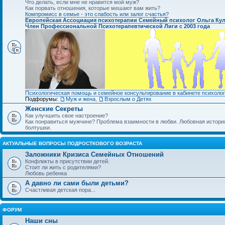
Что делать, если мне не нравится мой муж?
Как порвать отношения, которые мешают вам жить?
Компромисс в семье - это слабость или залог счастья?
Европейская Ассоциация психотерапии Семейный психолог Ольга Ку
Член Профессиональной Психотерапевтической Лиги с 2003 года
Психологическая помощь и семейное консультирование в кабинете психолог
Подфорумы:
Муж и жена
,
Взрослым о Детях
Женские Секреты
Как улучшить свое настроение?
Как понравиться мужчине? Проблема взаимности в любви. Любовная история.
болтушки.
АКТУАЛЬНЫЕ ВОПРОСЫ ПОДРОСТКОВОГО ВОЗРАСТА
Заложники Кризиса Семейных Отношений
Конфликты в присутствии детей.
Стоит ли жить с родителями?
Любовь ребенка
А давно ли сами были детьми?
Счастливая детская пора...
ФОРУМ
Наши сны