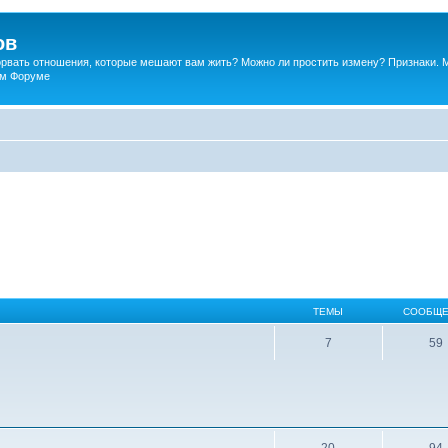
ов
порвать отношения, которые мешают вам жить? Можно ли простить измену? Признаки. 
ком Форуме
ТЕМЫ
СООБЩЕ
7
59