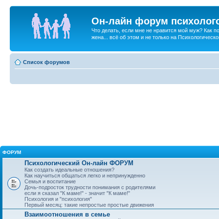
Он-лайн форум психолог
Что делать, если мне не нравится мой муж? Как 
жена... всё об этом и не только на Психологичес
Список форумов
ФОРУМ
Психологический Он-лайн ФОРУМ
Как создать идеальные отношения?
Как научиться общаться легко и непринужденно
Семья и воспитание
Дочь-подросток трудности понимания с родителями
если я сказал "К маме!" - значит "К маме!"
Психология и "психология"
Первый месяц: такие непростые простые движения
Взаимоотношения в семье