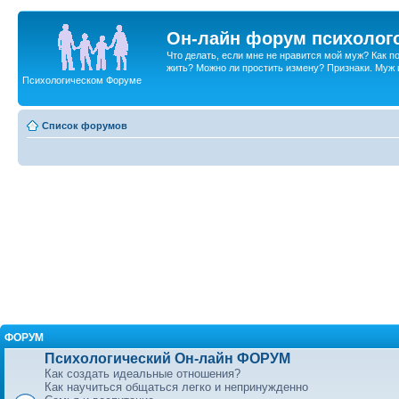
Он-лайн форум психолог
Что делать, если мне не нравится мой муж? Как 
жить? Можно ли простить измену? Признаки. Муж и 
Психологическом Форуме
Список форумов
ФОРУМ
Психологический Он-лайн ФОРУМ
Как создать идеальные отношения?
Как научиться общаться легко и непринужденно