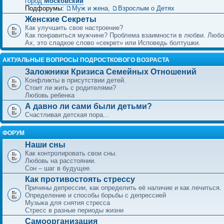
город
Московский
Подфорумы:
Муж и жена
,
Взрослым о Детях
Женские Секреты
Как улучшить свое настроение?
Как понравиться мужчине? Проблема взаимности в любви. Любо
Ах, это сладкое слово «секрет» или Исповедь болтушки.
АКТУАЛЬНЫЕ ВОПРОСЫ ПОДРОСТКОВОГО ВОЗРАСТА
Заложники Кризиса Семейных Отношений
Конфликты в присутствии детей.
Стоит ли жить с родителями?
Любовь ребенка
А давно ли сами были детьми?
Счастливая детская пора...
ФОРУМ
Наши сны
Как контролировать свои сны.
Любовь на расстоянии.
Сон – шаг в будущее.
Как противостоять стрессу
Причины депрессии, как определить её наличие и как лечиться.
Определение и способы борьбы с депрессией
Музыка для снятия стресса
Стресс в разные периоды жизни
Самоорганизация