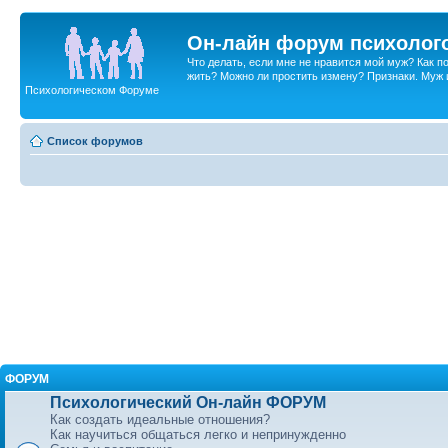
Он-лайн форум психолог
Что делать, если мне не нравится мой муж? Как 
жить? Можно ли простить измену? Признаки. Муж и 
Психологическом Форуме
Список форумов
ФОРУМ
Психологический Он-лайн ФОРУМ
Как создать идеальные отношения?
Как научиться общаться легко и непринужденно