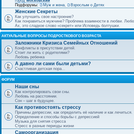
город
Московский
Подфорумы:
Муж и жена
,
Взрослым о Детях
Женские Секреты
Как улучшить свое настроение?
Как понравиться мужчине? Проблема взаимности в любви. Любо
Ах, это сладкое слово «секрет» или Исповедь болтушки.
АКТУАЛЬНЫЕ ВОПРОСЫ ПОДРОСТКОВОГО ВОЗРАСТА
Заложники Кризиса Семейных Отношений
Конфликты в присутствии детей.
Стоит ли жить с родителями?
Любовь ребенка
А давно ли сами были детьми?
Счастливая детская пора...
ФОРУМ
Наши сны
Как контролировать свои сны.
Любовь на расстоянии.
Сон – шаг в будущее.
Как противостоять стрессу
Причины депрессии, как определить её наличие и как лечиться.
Определение и способы борьбы с депрессией
Музыка для снятия стресса
Стресс в разные периоды жизни
Самоорганизация