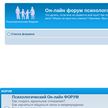
Он-лайн форум психолог
Что делать, если мне не нравится мой муж? Как 
жить? Можно ли простить измену? Признаки. Муж и 
Психологическом Форуме
Список форумов
ФОРУМ
Психологический Он-лайн ФОРУМ
Как создать идеальные отношения?
Как научиться общаться легко и непринужденно