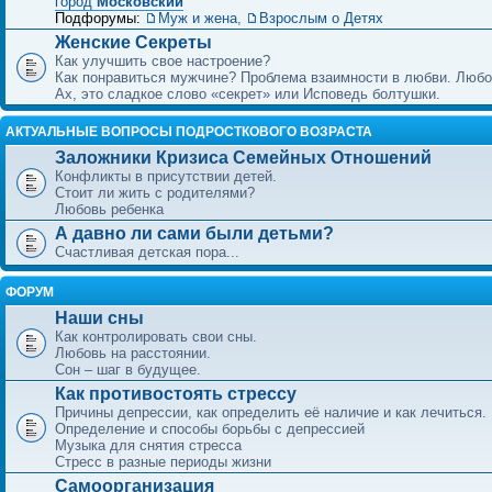
город
Московский
Подфорумы:
Муж и жена
,
Взрослым о Детях
Женские Секреты
Как улучшить свое настроение?
Как понравиться мужчине? Проблема взаимности в любви. Любо
Ах, это сладкое слово «секрет» или Исповедь болтушки.
АКТУАЛЬНЫЕ ВОПРОСЫ ПОДРОСТКОВОГО ВОЗРАСТА
Заложники Кризиса Семейных Отношений
Конфликты в присутствии детей.
Стоит ли жить с родителями?
Любовь ребенка
А давно ли сами были детьми?
Счастливая детская пора...
ФОРУМ
Наши сны
Как контролировать свои сны.
Любовь на расстоянии.
Сон – шаг в будущее.
Как противостоять стрессу
Причины депрессии, как определить её наличие и как лечиться.
Определение и способы борьбы с депрессией
Музыка для снятия стресса
Стресс в разные периоды жизни
Самоорганизация