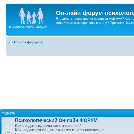
Он-лайн форум психолог
Что делать, если мне не нравится мой муж? Как 
жить? Можно ли простить измену? Признаки. Муж и 
Психологическом Форуме
Список форумов
ФОРУМ
Психологический Он-лайн ФОРУМ
Как создать идеальные отношения?
Как научиться общаться легко и непринужденно