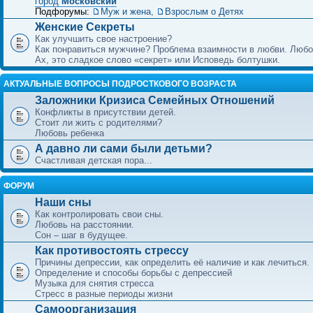
город
Московский
Подфорумы:
Муж и жена
,
Взрослым о Детях
Женские Секреты
Как улучшить свое настроение?
Как понравиться мужчине? Проблема взаимности в любви. Любо
Ах, это сладкое слово «секрет» или Исповедь болтушки.
АКТУАЛЬНЫЕ ВОПРОСЫ ПОДРОСТКОВОГО ВОЗРАСТА
Заложники Кризиса Семейных Отношений
Конфликты в присутствии детей.
Стоит ли жить с родителями?
Любовь ребенка
А давно ли сами были детьми?
Счастливая детская пора...
ФОРУМ
Наши сны
Как контролировать свои сны.
Любовь на расстоянии.
Сон – шаг в будущее.
Как противостоять стрессу
Причины депрессии, как определить её наличие и как лечиться.
Определение и способы борьбы с депрессией
Музыка для снятия стресса
Стресс в разные периоды жизни
Самоорганизация