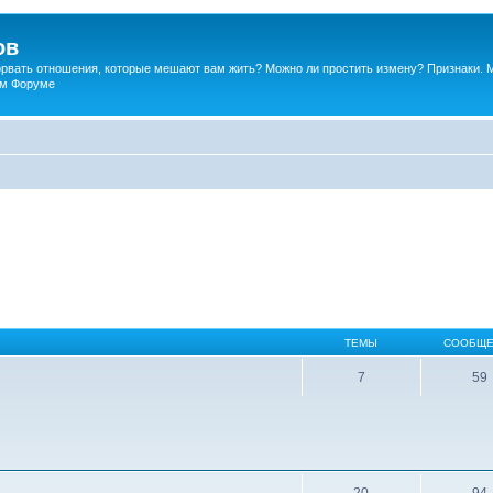
ов
порвать отношения, которые мешают вам жить? Можно ли простить измену? Признаки. 
ком Форуме
ТЕМЫ
СООБЩЕ
7
59