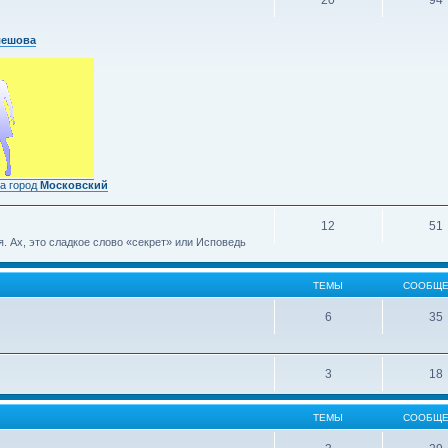
20
94
лешова
а город
Московский
12
51
 Ах, это сладкое слово «секрет» или Исповедь
ТЕМЫ
СООБЩЕ
6
35
3
18
ТЕМЫ
СООБЩЕ