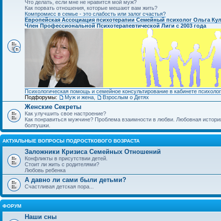
Что делать, если мне не нравится мой муж?
Как порвать отношения, которые мешают вам жить?
Компромисс в семье - это слабость или залог счастья?
Европейская Ассоциация психотерапии Семейный психолог Ольга Ку
Член Профессиональной Психотерапевтической Лиги с 2003 года
Психологическая помощь и семейное консультирование в кабинете психолог
Подфорумы:
Муж и жена
,
Взрослым о Детях
Женские Секреты
Как улучшить свое настроение?
Как понравиться мужчине? Проблема взаимности в любви. Любовная история.
болтушки.
АКТУАЛЬНЫЕ ВОПРОСЫ ПОДРОСТКОВОГО ВОЗРАСТА
Заложники Кризиса Семейных Отношений
Конфликты в присутствии детей.
Стоит ли жить с родителями?
Любовь ребенка
А давно ли сами были детьми?
Счастливая детская пора...
ФОРУМ
Наши сны