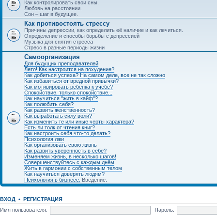
Как контролировать свои сны.
Любовь на расстоянии.
Сон – шаг в будущее.
Как противостоять стрессу
Причины депрессии, как определить её наличие и как лечиться.
Определение и способы борьбы с депрессией
Музыка для снятия стресса
Стресс в разные периоды жизни
Самоорганизация
Для будущих преподавателей
Лето! Как настроится на похудение?
Как добиться успеха? На самом деле, все не так сложно
Как избавиться от вредной привычки?
Как мотивировать ребенка к учебе?
Спокойствие, только спокойствие...
Как научиться "жить в кайф"?
Как полюбить себя?
Как развить женственность?
Как выработать силу воли?
Как изменить те или иные черты характера?
Есть ли толк от чтения книг?
Как настроить себя что-то делать?
Психология лжи
Как организовать свою жизнь
Как развить уверенность в себе?
Изменяем жизнь, в несколько шагов!
Совершенствуйтесь с каждым днём
Жить в гармонии с собственным телом
Как научиться доверять людям?
Психология в бизнесе.
Введение.
ВХОД
•
РЕГИСТРАЦИЯ
Имя пользователя:
Пароль: