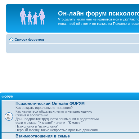
Он-лайн форум психолог
Что делать, если мне не нравится мой муж? Как 
жена... всё об этом и не только на Психологичес
Список форумов
ФОРУМ
Психологический Он-лайн ФОРУМ
Как создать идеальные отношения?
Как научиться общаться легко и непринужденно
Семья и воспитание
Дочь-подросток трудности понимания с родителями
если я сказал "К маме!" - значит "К маме!"
Психология и "психология"
Первый месяц: такие непростые простые движения
Взаимоотношения в семье