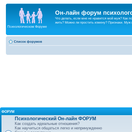
Он-лайн форум психолог
Что делать, если мне не нравится мой муж? Как 
жить? Можно ли простить измену? Признаки. Муж и 
Психологическом Форуме
Список форумов
ФОРУМ
Психологический Он-лайн ФОРУМ
Как создать идеальные отношения?
Как научиться общаться легко и непринужденно