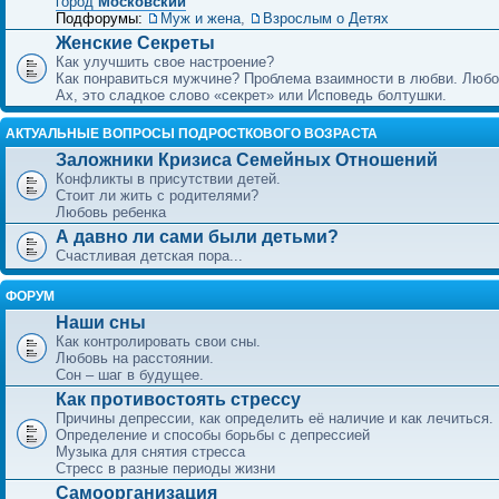
город
Московский
Подфорумы:
Муж и жена
,
Взрослым о Детях
Женские Секреты
Как улучшить свое настроение?
Как понравиться мужчине? Проблема взаимности в любви. Любо
Ах, это сладкое слово «секрет» или Исповедь болтушки.
АКТУАЛЬНЫЕ ВОПРОСЫ ПОДРОСТКОВОГО ВОЗРАСТА
Заложники Кризиса Семейных Отношений
Конфликты в присутствии детей.
Стоит ли жить с родителями?
Любовь ребенка
А давно ли сами были детьми?
Счастливая детская пора...
ФОРУМ
Наши сны
Как контролировать свои сны.
Любовь на расстоянии.
Сон – шаг в будущее.
Как противостоять стрессу
Причины депрессии, как определить её наличие и как лечиться.
Определение и способы борьбы с депрессией
Музыка для снятия стресса
Стресс в разные периоды жизни
Самоорганизация