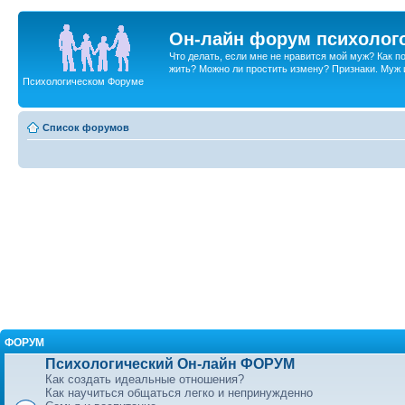
Он-лайн форум психолог
Что делать, если мне не нравится мой муж? Как 
жить? Можно ли простить измену? Признаки. Муж и 
Психологическом Форуме
Список форумов
ФОРУМ
Психологический Он-лайн ФОРУМ
Как создать идеальные отношения?
Как научиться общаться легко и непринужденно