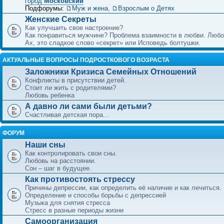
город
Московский
Подфорумы:
Муж и жена
,
Взрослым о Детях
Женские Секреты
Как улучшить свое настроение?
Как понравиться мужчине? Проблема взаимности в любви. Любо
Ах, это сладкое слово «секрет» или Исповедь болтушки.
АКТУАЛЬНЫЕ ВОПРОСЫ ПОДРОСТКОВОГО ВОЗРАСТА
Заложники Кризиса Семейных Отношений
Конфликты в присутствии детей.
Стоит ли жить с родителями?
Любовь ребенка
А давно ли сами были детьми?
Счастливая детская пора...
ФОРУМ
Наши сны
Как контролировать свои сны.
Любовь на расстоянии.
Сон – шаг в будущее.
Как противостоять стрессу
Причины депрессии, как определить её наличие и как лечиться.
Определение и способы борьбы с депрессией
Музыка для снятия стресса
Стресс в разные периоды жизни
Самоорганизация