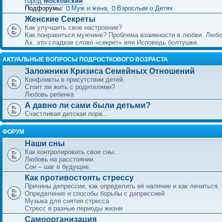
город
Московский
Подфорумы:
Муж и жена
,
Взрослым о Детях
Женские Секреты
Как улучшить свое настроение?
Как понравиться мужчине? Проблема взаимности в любви. Любо
Ах, это сладкое слово «секрет» или Исповедь болтушки.
АКТУАЛЬНЫЕ ВОПРОСЫ ПОДРОСТКОВОГО ВОЗРАСТА
Заложники Кризиса Семейных Отношений
Конфликты в присутствии детей.
Стоит ли жить с родителями?
Любовь ребенка
А давно ли сами были детьми?
Счастливая детская пора...
ФОРУМ
Наши сны
Как контролировать свои сны.
Любовь на расстоянии.
Сон – шаг в будущее.
Как противостоять стрессу
Причины депрессии, как определить её наличие и как лечиться.
Определение и способы борьбы с депрессией
Музыка для снятия стресса
Стресс в разные периоды жизни
Самоорганизация