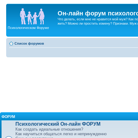
Он-лайн форум психолог
Что делать, если мне не нравится мой муж? Как 
жить? Можно ли простить измену? Признаки. Муж и 
Психологическом Форуме
Список форумов
ФОРУМ
Психологический Он-лайн ФОРУМ
Как создать идеальные отношения?
Как научиться общаться легко и непринужденно