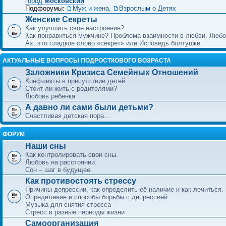
город
Московский
Подфорумы:
Муж и жена
,
Взрослым о Детях
Женские Секреты
Как улучшить свое настроение?
Как понравиться мужчине? Проблема взаимности в любви. Любо
Ах, это сладкое слово «секрет» или Исповедь болтушки.
АКТУАЛЬНЫЕ ВОПРОСЫ ПОДРОСТКОВОГО ВОЗРАСТА
Заложники Кризиса Семейных Отношений
Конфликты в присутствии детей.
Стоит ли жить с родителями?
Любовь ребенка
А давно ли сами были детьми?
Счастливая детская пора...
ФОРУМ
Наши сны
Как контролировать свои сны.
Любовь на расстоянии.
Сон – шаг в будущее.
Как противостоять стрессу
Причины депрессии, как определить её наличие и как лечиться.
Определение и способы борьбы с депрессией
Музыка для снятия стресса
Стресс в разные периоды жизни
Самоорганизация