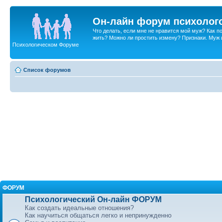
Он-лайн форум психолог
Что делать, если мне не нравится мой муж? Как 
жить? Можно ли простить измену? Признаки. Муж и 
Психологическом Форуме
Список форумов
ФОРУМ
Психологический Он-лайн ФОРУМ
Как создать идеальные отношения?
Как научиться общаться легко и непринужденно