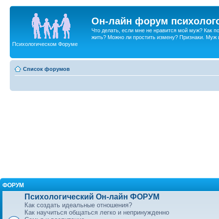
Он-лайн форум психолог
Что делать, если мне не нравится мой муж? Как 
жить? Можно ли простить измену? Признаки. Муж и 
Психологическом Форуме
Список форумов
ФОРУМ
Психологический Он-лайн ФОРУМ
Как создать идеальные отношения?
Как научиться общаться легко и непринужденно