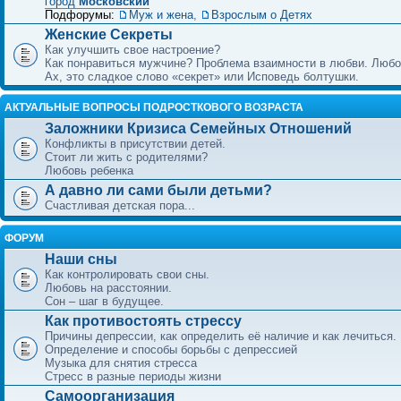
город
Московский
Подфорумы:
Муж и жена
,
Взрослым о Детях
Женские Секреты
Как улучшить свое настроение?
Как понравиться мужчине? Проблема взаимности в любви. Любо
Ах, это сладкое слово «секрет» или Исповедь болтушки.
АКТУАЛЬНЫЕ ВОПРОСЫ ПОДРОСТКОВОГО ВОЗРАСТА
Заложники Кризиса Семейных Отношений
Конфликты в присутствии детей.
Стоит ли жить с родителями?
Любовь ребенка
А давно ли сами были детьми?
Счастливая детская пора...
ФОРУМ
Наши сны
Как контролировать свои сны.
Любовь на расстоянии.
Сон – шаг в будущее.
Как противостоять стрессу
Причины депрессии, как определить её наличие и как лечиться.
Определение и способы борьбы с депрессией
Музыка для снятия стресса
Стресс в разные периоды жизни
Самоорганизация