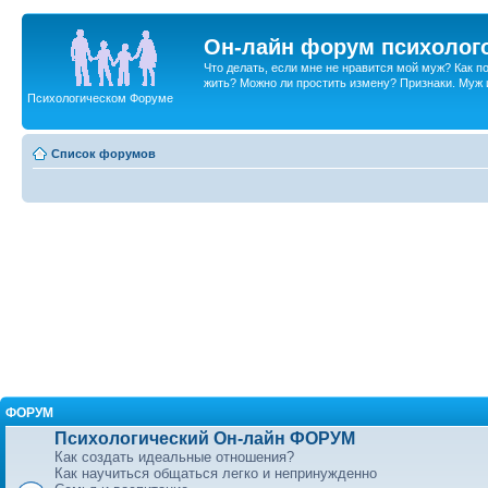
Он-лайн форум психолог
Что делать, если мне не нравится мой муж? Как 
жить? Можно ли простить измену? Признаки. Муж и 
Психологическом Форуме
Список форумов
ФОРУМ
Психологический Он-лайн ФОРУМ
Как создать идеальные отношения?
Как научиться общаться легко и непринужденно