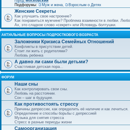
город
Московский
Подфорумы:
Муж и жена
,
Взрослым о Детях
Женские Секреты
Как улучшить свое настроение?
Как понравиться мужчине? Проблема взаимности в любви. Любо
Ах, это сладкое слово «секрет» или Исповедь болтушки.
АКТУАЛЬНЫЕ ВОПРОСЫ ПОДРОСТКОВОГО ВОЗРАСТА
Заложники Кризиса Семейных Отношений
Конфликты в присутствии детей.
Стоит ли жить с родителями?
Любовь ребенка
А давно ли сами были детьми?
Счастливая детская пора...
ФОРУМ
Наши сны
Как контролировать свои сны.
Любовь на расстоянии.
Сон – шаг в будущее.
Как противостоять стрессу
Причины депрессии, как определить её наличие и как лечиться.
Определение и способы борьбы с депрессией
Музыка для снятия стресса
Стресс в разные периоды жизни
Самоорганизация