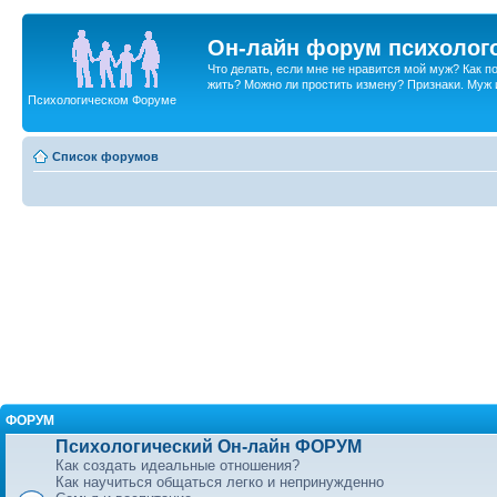
Он-лайн форум психолог
Что делать, если мне не нравится мой муж? Как 
жить? Можно ли простить измену? Признаки. Муж и 
Психологическом Форуме
Список форумов
ФОРУМ
Психологический Он-лайн ФОРУМ
Как создать идеальные отношения?
Как научиться общаться легко и непринужденно