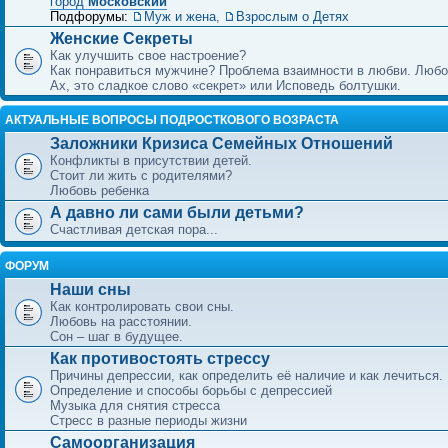
город
Московский
Подфорумы:
Муж и жена
,
Взрослым о Детях
Женские Секреты
Как улучшить свое настроение?
Как понравиться мужчине? Проблема взаимности в любви. Любо
Ах, это сладкое слово «секрет» или Исповедь болтушки.
АКТУАЛЬНЫЕ ВОПРОСЫ ПОДРОСТКОВОГО ВОЗРАСТА
Заложники Кризиса Семейных Отношений
Конфликты в присутствии детей.
Стоит ли жить с родителями?
Любовь ребенка
А давно ли сами были детьми?
Счастливая детская пора...
ФОРУМ
Наши сны
Как контролировать свои сны.
Любовь на расстоянии.
Сон – шаг в будущее.
Как противостоять стрессу
Причины депрессии, как определить её наличие и как лечиться.
Определение и способы борьбы с депрессией
Музыка для снятия стресса
Стресс в разные периоды жизни
Самоорганизация