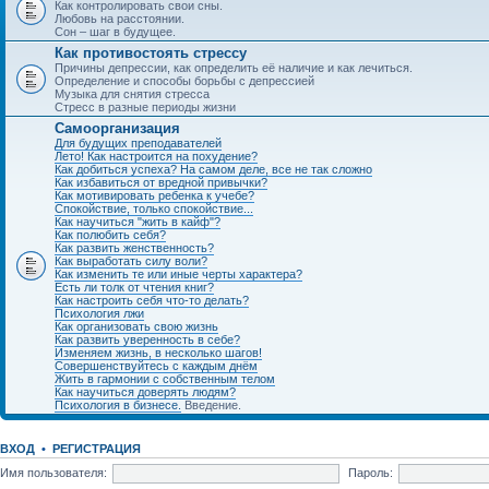
Как контролировать свои сны.
Любовь на расстоянии.
Сон – шаг в будущее.
Как противостоять стрессу
Причины депрессии, как определить её наличие и как лечиться.
Определение и способы борьбы с депрессией
Музыка для снятия стресса
Стресс в разные периоды жизни
Самоорганизация
Для будущих преподавателей
Лето! Как настроится на похудение?
Как добиться успеха? На самом деле, все не так сложно
Как избавиться от вредной привычки?
Как мотивировать ребенка к учебе?
Спокойствие, только спокойствие...
Как научиться "жить в кайф"?
Как полюбить себя?
Как развить женственность?
Как выработать силу воли?
Как изменить те или иные черты характера?
Есть ли толк от чтения книг?
Как настроить себя что-то делать?
Психология лжи
Как организовать свою жизнь
Как развить уверенность в себе?
Изменяем жизнь, в несколько шагов!
Совершенствуйтесь с каждым днём
Жить в гармонии с собственным телом
Как научиться доверять людям?
Психология в бизнесе.
Введение.
ВХОД
•
РЕГИСТРАЦИЯ
Имя пользователя:
Пароль: