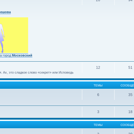
20
94
лешова
а город
Московский
12
51
 Ах, это сладкое слово «секрет» или Исповедь
ТЕМЫ
СООБЩЕ
6
35
3
18
ТЕМЫ
СООБЩЕ