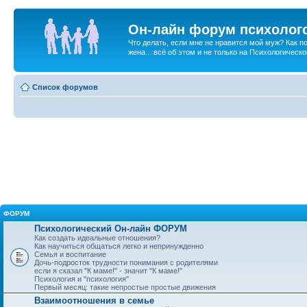
Он-лайн форум психолог
Что делать, если мне не нравится мой муж? Как 
жена... всё об этом и не только на Психологичес
Список форумов
ФОРУМ
Психологический Он-лайн ФОРУМ
Как создать идеальные отношения?
Как научиться общаться легко и непринужденно
Семья и воспитание
Дочь-подросток трудности понимания с родителями
если я сказал "К маме!" - значит "К маме!"
Психология и "психология"
Первый месяц: такие непростые простые движения
Взаимоотношения в семье