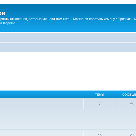
ов
порвать отношения, которые мешают вам жить? Можно ли простить измену? Признаки. 
ком Форуме
ТЕМЫ
СООБЩЕ
7
59