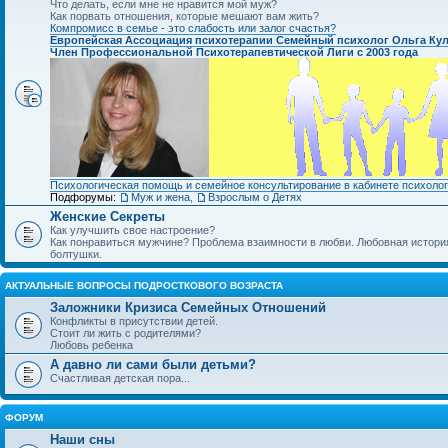
Что делать, если мне не нравится мой муж?
Как порвать отношения, которые мешают вам жить?
Компромисс в семье - это слабость или залог счастья?
Европейская Ассоциация психотерапии Семейный психолог Ольга Ку
Член Профессиональной Психотерапевтической Лиги с 2003 года
Психологическая помощь и семейное консультирование в кабинете психолог
Подфорумы:
Муж и жена
,
Взрослым о Детях
Женские Секреты
Как улучшить свое настроение?
Как понравиться мужчине? Проблема взаимности в любви. Любовная история.
болтушки.
АКТУАЛЬНЫЕ ВОПРОСЫ ПОДРОСТКОВОГО ВОЗРАСТА
Заложники Кризиса Семейных Отношений
Конфликты в присутствии детей.
Стоит ли жить с родителями?
Любовь ребенка
А давно ли сами были детьми?
Счастливая детская пора...
ФОРУМ
Наши сны