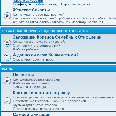
город
Московский
Подфорумы:
Муж и жена
,
Взрослым о Детях
Женские Секреты
Как улучшить свое настроение?
Как понравиться мужчине? Проблема взаимности в любви. Любо
Ах, это сладкое слово «секрет» или Исповедь болтушки.
АКТУАЛЬНЫЕ ВОПРОСЫ ПОДРОСТКОВОГО ВОЗРАСТА
Заложники Кризиса Семейных Отношений
Конфликты в присутствии детей.
Стоит ли жить с родителями?
Любовь ребенка
А давно ли сами были детьми?
Счастливая детская пора...
ФОРУМ
Наши сны
Как контролировать свои сны.
Любовь на расстоянии.
Сон – шаг в будущее.
Как противостоять стрессу
Причины депрессии, как определить её наличие и как лечиться.
Определение и способы борьбы с депрессией
Музыка для снятия стресса
Стресс в разные периоды жизни
Самоорганизация