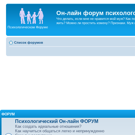
Он-лайн форум психолог
Что делать, если мне не нравится мой муж? Как 
жить? Можно ли простить измену? Признаки. Муж и 
Психологическом Форуме
Список форумов
ФОРУМ
Психологический Он-лайн ФОРУМ
Как создать идеальные отношения?
Как научиться общаться легко и непринужденно