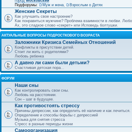
город
Московский
Подфорумы:
Муж и жена
,
Взрослым о Детях
Женские Секреты
Как улучшить свое настроение?
Как понравиться мужчине? Проблема взаимности в любви. Любо
Ах, это сладкое слово «секрет» или Исповедь болтушки.
АКТУАЛЬНЫЕ ВОПРОСЫ ПОДРОСТКОВОГО ВОЗРАСТА
Заложники Кризиса Семейных Отношений
Конфликты в присутствии детей.
Стоит ли жить с родителями?
Любовь ребенка
А давно ли сами были детьми?
Счастливая детская пора...
ФОРУМ
Наши сны
Как контролировать свои сны.
Любовь на расстоянии.
Сон – шаг в будущее.
Как противостоять стрессу
Причины депрессии, как определить её наличие и как лечиться.
Определение и способы борьбы с депрессией
Музыка для снятия стресса
Стресс в разные периоды жизни
Самоорганизация