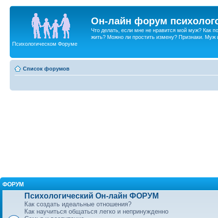
Он-лайн форум психолог
Что делать, если мне не нравится мой муж? Как 
жить? Можно ли простить измену? Признаки. Муж и 
Психологическом Форуме
Список форумов
ФОРУМ
Психологический Он-лайн ФОРУМ
Как создать идеальные отношения?
Как научиться общаться легко и непринужденно