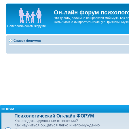
Он-лайн форум психолог
Что делать, если мне не нравится мой муж? Как 
жить? Можно ли простить измену? Признаки. Муж и 
Психологическом Форуме
Список форумов
ФОРУМ
Психологический Он-лайн ФОРУМ
Как создать идеальные отношения?
Как научиться общаться легко и непринужденно