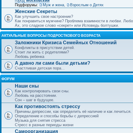
город
Московский
Подфорумы:
Муж и жена
,
Взрослым о Детях
Женские Секреты
Как улучшить свое настроение?
Как понравиться мужчине? Проблема взаимности в любви. Любо
Ах, это сладкое слово «секрет» или Исповедь болтушки.
АКТУАЛЬНЫЕ ВОПРОСЫ ПОДРОСТКОВОГО ВОЗРАСТА
Заложники Кризиса Семейных Отношений
Конфликты в присутствии детей.
Стоит ли жить с родителями?
Любовь ребенка
А давно ли сами были детьми?
Счастливая детская пора...
ФОРУМ
Наши сны
Как контролировать свои сны.
Любовь на расстоянии.
Сон – шаг в будущее.
Как противостоять стрессу
Причины депрессии, как определить её наличие и как лечиться.
Определение и способы борьбы с депрессией
Музыка для снятия стресса
Стресс в разные периоды жизни
Самоорганизация