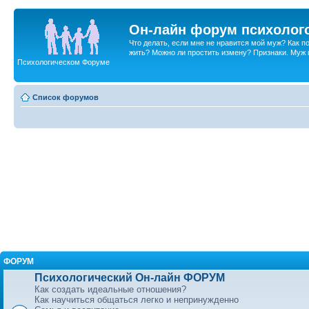
Он-лайн форум психолог
Что делать, если мне не нравится мой муж? Как 
жить? Можно ли простить измену? Признаки. Муж и 
Психологическом Форуме
Список форумов
ФОРУМ
Психологический Он-лайн ФОРУМ
Как создать идеальные отношения?
Как научиться общаться легко и непринужденно