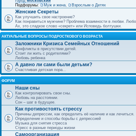
город
Московский
Подфорумы:
Муж и жена
,
Взрослым о Детях
Женские Секреты
Как улучшить свое настроение?
Как понравиться мужчине? Проблема взаимности в любви. Любо
Ах, это сладкое слово «секрет» или Исповедь болтушки.
АКТУАЛЬНЫЕ ВОПРОСЫ ПОДРОСТКОВОГО ВОЗРАСТА
Заложники Кризиса Семейных Отношений
Конфликты в присутствии детей.
Стоит ли жить с родителями?
Любовь ребенка
А давно ли сами были детьми?
Счастливая детская пора...
ФОРУМ
Наши сны
Как контролировать свои сны.
Любовь на расстоянии.
Сон – шаг в будущее.
Как противостоять стрессу
Причины депрессии, как определить её наличие и как лечиться.
Определение и способы борьбы с депрессией
Музыка для снятия стресса
Стресс в разные периоды жизни
Самоорганизация