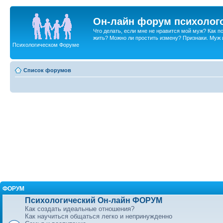
Он-лайн форум психолог
Что делать, если мне не нравится мой муж? Как 
жить? Можно ли простить измену? Признаки. Муж и 
Психологическом Форуме
Список форумов
ФОРУМ
Психологический Он-лайн ФОРУМ
Как создать идеальные отношения?
Как научиться общаться легко и непринужденно