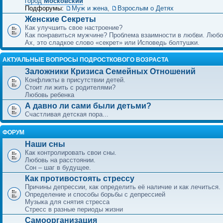
город
Московский
Подфорумы:
Муж и жена
,
Взрослым о Детях
Женские Секреты
Как улучшить свое настроение?
Как понравиться мужчине? Проблема взаимности в любви. Любо
Ах, это сладкое слово «секрет» или Исповедь болтушки.
АКТУАЛЬНЫЕ ВОПРОСЫ ПОДРОСТКОВОГО ВОЗРАСТА
Заложники Кризиса Семейных Отношений
Конфликты в присутствии детей.
Стоит ли жить с родителями?
Любовь ребенка
А давно ли сами были детьми?
Счастливая детская пора...
ФОРУМ
Наши сны
Как контролировать свои сны.
Любовь на расстоянии.
Сон – шаг в будущее.
Как противостоять стрессу
Причины депрессии, как определить её наличие и как лечиться.
Определение и способы борьбы с депрессией
Музыка для снятия стресса
Стресс в разные периоды жизни
Самоорганизация