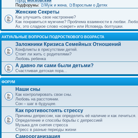
город
Московский
Подфорумы:
Муж и жена
,
Взрослым о Детях
Женские Секреты
Как улучшить свое настроение?
Как понравиться мужчине? Проблема взаимности в любви. Любо
Ах, это сладкое слово «секрет» или Исповедь болтушки.
АКТУАЛЬНЫЕ ВОПРОСЫ ПОДРОСТКОВОГО ВОЗРАСТА
Заложники Кризиса Семейных Отношений
Конфликты в присутствии детей.
Стоит ли жить с родителями?
Любовь ребенка
А давно ли сами были детьми?
Счастливая детская пора...
ФОРУМ
Наши сны
Как контролировать свои сны.
Любовь на расстоянии.
Сон – шаг в будущее.
Как противостоять стрессу
Причины депрессии, как определить её наличие и как лечиться.
Определение и способы борьбы с депрессией
Музыка для снятия стресса
Стресс в разные периоды жизни
Самоорганизация