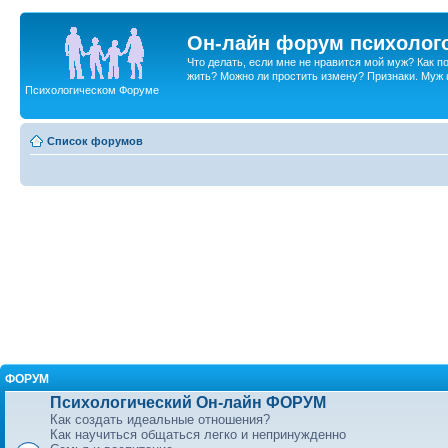
Он-лайн форум психолог
Что делать, если мне не нравится мой муж? Как 
жить? Можно ли простить измену? Признаки. Муж и 
Психологическом Форуме
Список форумов
ФОРУМ
Психологический Он-лайн ФОРУМ
Как создать идеальные отношения?
Как научиться общаться легко и непринужденно