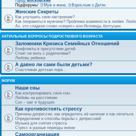
город
Московский
Подфорумы:
Муж и жена
,
Взрослым о Детях
Женские Секреты
Как улучшить свое настроение?
Как понравиться мужчине? Проблема взаимности в любви. Любо
Ах, это сладкое слово «секрет» или Исповедь болтушки.
АКТУАЛЬНЫЕ ВОПРОСЫ ПОДРОСТКОВОГО ВОЗРАСТА
Заложники Кризиса Семейных Отношений
Конфликты в присутствии детей.
Стоит ли жить с родителями?
Любовь ребенка
А давно ли сами были детьми?
Счастливая детская пора...
ФОРУМ
Наши сны
Как контролировать свои сны.
Любовь на расстоянии.
Сон – шаг в будущее.
Как противостоять стрессу
Причины депрессии, как определить её наличие и как лечиться.
Определение и способы борьбы с депрессией
Музыка для снятия стресса
Стресс в разные периоды жизни
Самоорганизация