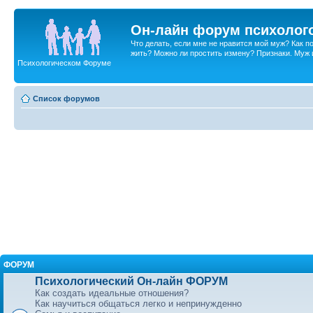
Он-лайн форум психолог
Что делать, если мне не нравится мой муж? Как 
жить? Можно ли простить измену? Признаки. Муж и 
Психологическом Форуме
Список форумов
ФОРУМ
Психологический Он-лайн ФОРУМ
Как создать идеальные отношения?
Как научиться общаться легко и непринужденно