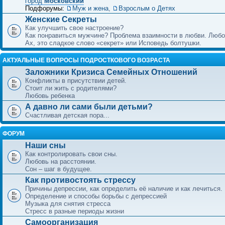
город
Московский
Подфорумы:
Муж и жена
,
Взрослым о Детях
Женские Секреты
Как улучшить свое настроение?
Как понравиться мужчине? Проблема взаимности в любви. Любо
Ах, это сладкое слово «секрет» или Исповедь болтушки.
АКТУАЛЬНЫЕ ВОПРОСЫ ПОДРОСТКОВОГО ВОЗРАСТА
Заложники Кризиса Семейных Отношений
Конфликты в присутствии детей.
Стоит ли жить с родителями?
Любовь ребенка
А давно ли сами были детьми?
Счастливая детская пора...
ФОРУМ
Наши сны
Как контролировать свои сны.
Любовь на расстоянии.
Сон – шаг в будущее.
Как противостоять стрессу
Причины депрессии, как определить её наличие и как лечиться.
Определение и способы борьбы с депрессией
Музыка для снятия стресса
Стресс в разные периоды жизни
Самоорганизация