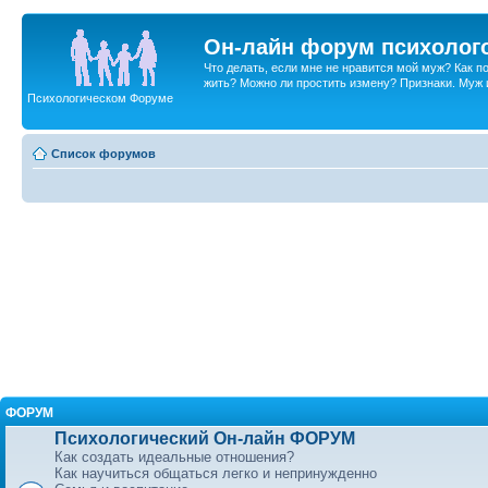
Он-лайн форум психолог
Что делать, если мне не нравится мой муж? Как 
жить? Можно ли простить измену? Признаки. Муж и 
Психологическом Форуме
Список форумов
ФОРУМ
Психологический Он-лайн ФОРУМ
Как создать идеальные отношения?
Как научиться общаться легко и непринужденно