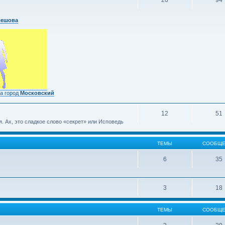
20
94
лешова
а город
Московский
12
51
 Ах, это сладкое слово «секрет» или Исповедь
ТЕМЫ
СООБЩЕ
6
35
3
18
ТЕМЫ
СООБЩЕ