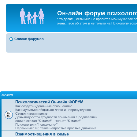
Он-лайн форум психолог
Что делать, если мне не нравится мой муж? Как 
жена... всё об этом и не только на Психологичес
Список форумов
ФОРУМ
Психологический Он-лайн ФОРУМ
Как создать идеальные отношения?
Как научиться общаться легко и непринужденно
Семья и воспитание
Дочь-подросток трудности понимания с родителями
если я сказал "К маме!" - значит "К маме!"
Психология и "психология"
Первый месяц: такие непростые простые движения
Взаимоотношения в семье