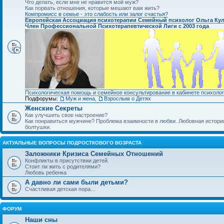
Что делать, если мне не нравится мой муж?
Как порвать отношения, которые мешают вам жить?
Компромисс в семье - это слабость или залог счастья?
Европейская Ассоциация психотерапии Семейный психолог Ольга Ку
Член Профессиональной Психотерапевтической Лиги с 2003 года
Психологическая помощь и семейное консультирование в кабинете психолог
Подфорумы:
Муж и жена
,
Взрослым о Детях
Женские Секреты
Как улучшить свое настроение?
Как понравиться мужчине? Проблема взаимности в любви. Любовная история.
болтушки.
АКТУАЛЬНЫЕ ВОПРОСЫ ПОДРОСТКОВОГО ВОЗРАСТА
Заложники Кризиса Семейных Отношений
Конфликты в присутствии детей.
Стоит ли жить с родителями?
Любовь ребенка
А давно ли сами были детьми?
Счастливая детская пора...
ФОРУМ
Наши сны