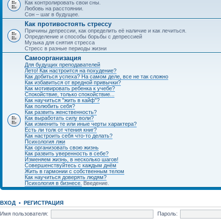
Как контролировать свои сны.
Любовь на расстоянии.
Сон – шаг в будущее.
Как противостоять стрессу
Причины депрессии, как определить её наличие и как лечиться.
Определение и способы борьбы с депрессией
Музыка для снятия стресса
Стресс в разные периоды жизни
Самоорганизация
Для будущих преподавателей
Лето! Как настроится на похудение?
Как добиться успеха? На самом деле, все не так сложно
Как избавиться от вредной привычки?
Как мотивировать ребенка к учебе?
Спокойствие, только спокойствие...
Как научиться "жить в кайф"?
Как полюбить себя?
Как развить женственность?
Как выработать силу воли?
Как изменить те или иные черты характера?
Есть ли толк от чтения книг?
Как настроить себя что-то делать?
Психология лжи
Как организовать свою жизнь
Как развить уверенность в себе?
Изменяем жизнь, в несколько шагов!
Совершенствуйтесь с каждым днём
Жить в гармонии с собственным телом
Как научиться доверять людям?
Психология в бизнесе.
Введение.
ВХОД
•
РЕГИСТРАЦИЯ
Имя пользователя:
Пароль: