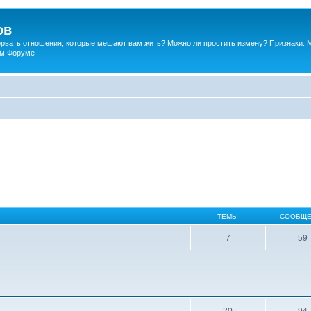
ов
порвать отношения, которые мешают вам жить? Можно ли простить измену? Признаки. 
ком Форуме
ТЕМЫ
СООБЩЕ
7
59