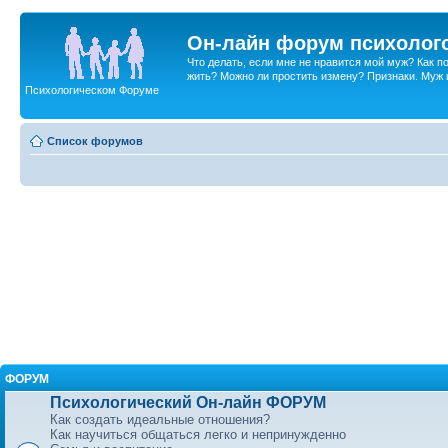
Он-лайн форум психолог
Что делать, если мне не нравится мой муж? Как 
жить? Можно ли простить измену? Признаки. Муж и 
Психологическом Форуме
Список форумов
ФОРУМ
Психологический Он-лайн ФОРУМ
Как создать идеальные отношения?
Как научиться общаться легко и непринужденно