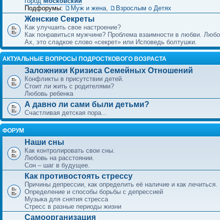
город
Московский
Подфорумы:
Муж и жена
,
Взрослым о Детях
Женские Секреты
Как улучшить свое настроение?
Как понравиться мужчине? Проблема взаимности в любви. Любо
Ах, это сладкое слово «секрет» или Исповедь болтушки.
АКТУАЛЬНЫЕ ВОПРОСЫ ПОДРОСТКОВОГО ВОЗРАСТА
Заложники Кризиса Семейных Отношений
Конфликты в присутствии детей.
Стоит ли жить с родителями?
Любовь ребенка
А давно ли сами были детьми?
Счастливая детская пора...
ФОРУМ
Наши сны
Как контролировать свои сны.
Любовь на расстоянии.
Сон – шаг в будущее.
Как противостоять стрессу
Причины депрессии, как определить её наличие и как лечиться.
Определение и способы борьбы с депрессией
Музыка для снятия стресса
Стресс в разные периоды жизни
Самоорганизация