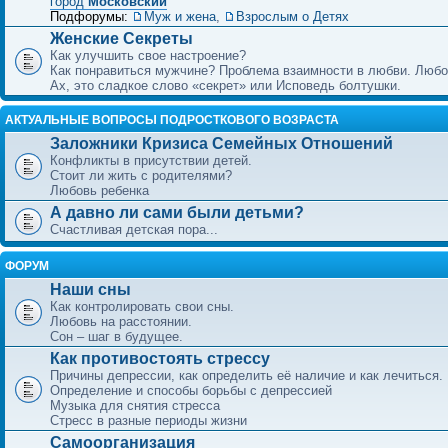
город
Московский
Подфорумы:
Муж и жена
,
Взрослым о Детях
Женские Секреты
Как улучшить свое настроение?
Как понравиться мужчине? Проблема взаимности в любви. Любо
Ах, это сладкое слово «секрет» или Исповедь болтушки.
АКТУАЛЬНЫЕ ВОПРОСЫ ПОДРОСТКОВОГО ВОЗРАСТА
Заложники Кризиса Семейных Отношений
Конфликты в присутствии детей.
Стоит ли жить с родителями?
Любовь ребенка
А давно ли сами были детьми?
Счастливая детская пора...
ФОРУМ
Наши сны
Как контролировать свои сны.
Любовь на расстоянии.
Сон – шаг в будущее.
Как противостоять стрессу
Причины депрессии, как определить её наличие и как лечиться.
Определение и способы борьбы с депрессией
Музыка для снятия стресса
Стресс в разные периоды жизни
Самоорганизация