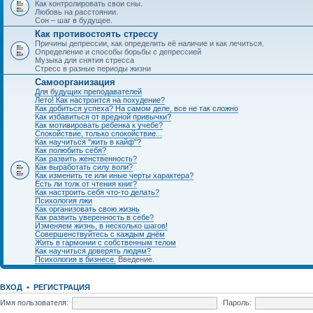
Как контролировать свои сны.
Любовь на расстоянии.
Сон – шаг в будущее.
Как противостоять стрессу
Причины депрессии, как определить её наличие и как лечиться.
Определение и способы борьбы с депрессией
Музыка для снятия стресса
Стресс в разные периоды жизни
Самоорганизация
Для будущих преподавателей
Лето! Как настроится на похудение?
Как добиться успеха? На самом деле, все не так сложно
Как избавиться от вредной привычки?
Как мотивировать ребенка к учебе?
Спокойствие, только спокойствие...
Как научиться "жить в кайф"?
Как полюбить себя?
Как развить женственность?
Как выработать силу воли?
Как изменить те или иные черты характера?
Есть ли толк от чтения книг?
Как настроить себя что-то делать?
Психология лжи
Как организовать свою жизнь
Как развить уверенность в себе?
Изменяем жизнь, в несколько шагов!
Совершенствуйтесь с каждым днём
Жить в гармонии с собственным телом
Как научиться доверять людям?
Психология в бизнесе.
Введение.
ВХОД
•
РЕГИСТРАЦИЯ
Имя пользователя:
Пароль: