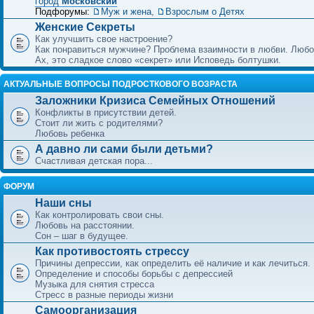
город
Московский
Подфорумы:
Муж и жена
,
Взрослым о Детях
Женские Секреты
Как улучшить свое настроение?
Как понравиться мужчине? Проблема взаимности в любви. Любо
Ах, это сладкое слово «секрет» или Исповедь болтушки.
АКТУАЛЬНЫЕ ВОПРОСЫ ПОДРОСТКОВОГО ВОЗРАСТА
Заложники Кризиса Семейных Отношений
Конфликты в присутствии детей.
Стоит ли жить с родителями?
Любовь ребенка
А давно ли сами были детьми?
Счастливая детская пора...
ФОРУМ
Наши сны
Как контролировать свои сны.
Любовь на расстоянии.
Сон – шаг в будущее.
Как противостоять стрессу
Причины депрессии, как определить её наличие и как лечиться.
Определение и способы борьбы с депрессией
Музыка для снятия стресса
Стресс в разные периоды жизни
Самоорганизация