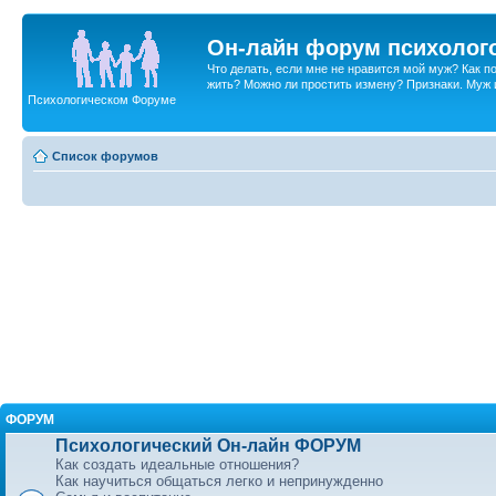
Он-лайн форум психолог
Что делать, если мне не нравится мой муж? Как 
жить? Можно ли простить измену? Признаки. Муж и 
Психологическом Форуме
Список форумов
ФОРУМ
Психологический Он-лайн ФОРУМ
Как создать идеальные отношения?
Как научиться общаться легко и непринужденно