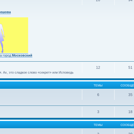
20
94
лешова
а город
Московский
12
51
 Ах, это сладкое слово «секрет» или Исповедь
ТЕМЫ
СООБЩЕ
6
35
3
18
ТЕМЫ
СООБЩЕ