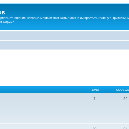
ов
порвать отношения, которые мешают вам жить? Можно ли простить измену? Признаки. 
ком Форуме
ТЕМЫ
СООБЩЕ
7
59