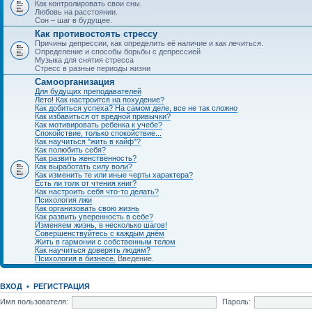
Как контролировать свои сны.
Любовь на расстоянии.
Сон – шаг в будущее.
Как противостоять стрессу
Причины депрессии, как определить её наличие и как лечиться.
Определение и способы борьбы с депрессией
Музыка для снятия стресса
Стресс в разные периоды жизни
Самоорганизация
Для будущих преподавателей
Лето! Как настроится на похудение?
Как добиться успеха? На самом деле, все не так сложно
Как избавиться от вредной привычки?
Как мотивировать ребенка к учебе?
Спокойствие, только спокойствие...
Как научиться "жить в кайф"?
Как полюбить себя?
Как развить женственность?
Как выработать силу воли?
Как изменить те или иные черты характера?
Есть ли толк от чтения книг?
Как настроить себя что-то делать?
Психология лжи
Как организовать свою жизнь
Как развить уверенность в себе?
Изменяем жизнь, в несколько шагов!
Совершенствуйтесь с каждым днём
Жить в гармонии с собственным телом
Как научиться доверять людям?
Психология в бизнесе.
Введение.
ВХОД
•
РЕГИСТРАЦИЯ
Имя пользователя:
Пароль: