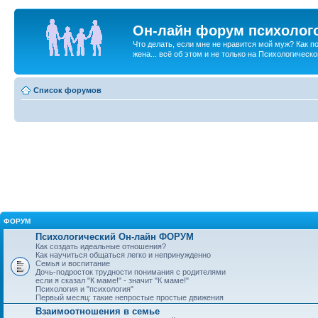
Он-лайн форум психолог
Что делать, если мне не нравится мой муж? Как 
жена... всё об этом и не только на Психологичес
Список форумов
ФОРУМ
Психологический Он-лайн ФОРУМ
Как создать идеальные отношения?
Как научиться общаться легко и непринужденно
Семья и воспитание
Дочь-подросток трудности понимания с родителями
если я сказал "К маме!" - значит "К маме!"
Психология и "психология"
Первый месяц: такие непростые простые движения
Взаимоотношения в семье