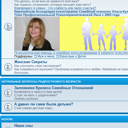
Что делать, если мне не нравится мой муж?
Как порвать отношения, которые мешают вам жить?
Компромисс в семье - это слабость или залог счастья?
Европейская Ассоциация психотерапии Семейный психолог Ольга Ку
Член Профессиональной Психотерапевтической Лиги с 2003 года
Психологическая помощь и семейное консультирование в кабинете психолог
Подфорумы:
Муж и жена
,
Взрослым о Детях
Женские Секреты
Как улучшить свое настроение?
Как понравиться мужчине? Проблема взаимности в любви. Любовная история.
болтушки.
АКТУАЛЬНЫЕ ВОПРОСЫ ПОДРОСТКОВОГО ВОЗРАСТА
Заложники Кризиса Семейных Отношений
Конфликты в присутствии детей.
Стоит ли жить с родителями?
Любовь ребенка
А давно ли сами были детьми?
Счастливая детская пора...
ФОРУМ
Наши сны