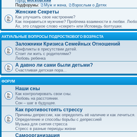
город
Московский
Подфорумы:
Муж и жена
,
Взрослым о Детях
Женские Секреты
Как улучшить свое настроение?
Как понравиться мужчине? Проблема взаимности в любви. Любо
Ах, это сладкое слово «секрет» или Исповедь болтушки.
АКТУАЛЬНЫЕ ВОПРОСЫ ПОДРОСТКОВОГО ВОЗРАСТА
Заложники Кризиса Семейных Отношений
Конфликты в присутствии детей.
Стоит ли жить с родителями?
Любовь ребенка
А давно ли сами были детьми?
Счастливая детская пора...
ФОРУМ
Наши сны
Как контролировать свои сны.
Любовь на расстоянии.
Сон – шаг в будущее.
Как противостоять стрессу
Причины депрессии, как определить её наличие и как лечиться.
Определение и способы борьбы с депрессией
Музыка для снятия стресса
Стресс в разные периоды жизни
Самоорганизация