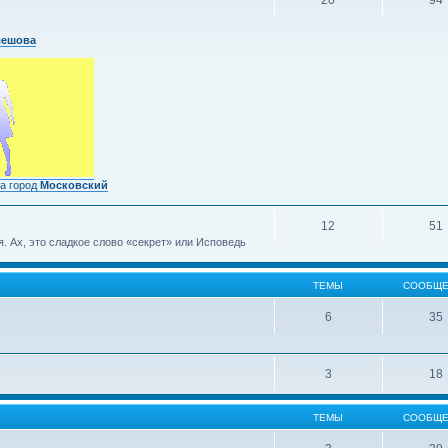
20
94
лешова
а город
Московский
12
51
 Ах, это сладкое слово «секрет» или Исповедь
ТЕМЫ
СООБЩЕ
6
35
3
18
ТЕМЫ
СООБЩЕ