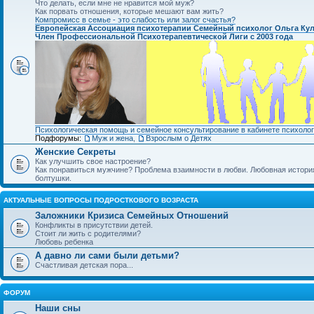
Что делать, если мне не нравится мой муж?
Как порвать отношения, которые мешают вам жить?
Компромисс в семье - это слабость или залог счастья?
Европейская Ассоциация психотерапии Семейный психолог Ольга Ку
Член Профессиональной Психотерапевтической Лиги с 2003 года
Психологическая помощь и семейное консультирование в кабинете психолог
Подфорумы:
Муж и жена
,
Взрослым о Детях
Женские Секреты
Как улучшить свое настроение?
Как понравиться мужчине? Проблема взаимности в любви. Любовная история.
болтушки.
АКТУАЛЬНЫЕ ВОПРОСЫ ПОДРОСТКОВОГО ВОЗРАСТА
Заложники Кризиса Семейных Отношений
Конфликты в присутствии детей.
Стоит ли жить с родителями?
Любовь ребенка
А давно ли сами были детьми?
Счастливая детская пора...
ФОРУМ
Наши сны