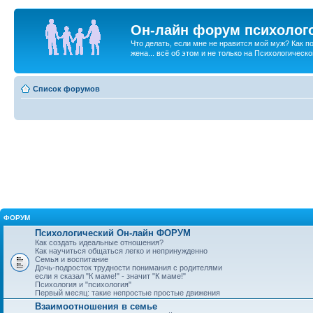
Он-лайн форум психолог
Что делать, если мне не нравится мой муж? Как 
жена... всё об этом и не только на Психологичес
Список форумов
ФОРУМ
Психологический Он-лайн ФОРУМ
Как создать идеальные отношения?
Как научиться общаться легко и непринужденно
Семья и воспитание
Дочь-подросток трудности понимания с родителями
если я сказал "К маме!" - значит "К маме!"
Психология и "психология"
Первый месяц: такие непростые простые движения
Взаимоотношения в семье