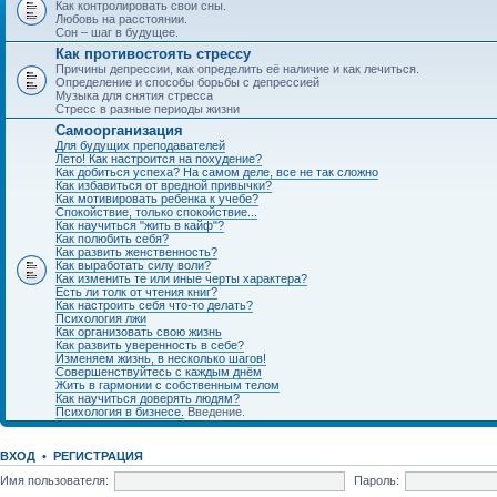
Как контролировать свои сны.
Любовь на расстоянии.
Сон – шаг в будущее.
Как противостоять стрессу
Причины депрессии, как определить её наличие и как лечиться.
Определение и способы борьбы с депрессией
Музыка для снятия стресса
Стресс в разные периоды жизни
Самоорганизация
Для будущих преподавателей
Лето! Как настроится на похудение?
Как добиться успеха? На самом деле, все не так сложно
Как избавиться от вредной привычки?
Как мотивировать ребенка к учебе?
Спокойствие, только спокойствие...
Как научиться "жить в кайф"?
Как полюбить себя?
Как развить женственность?
Как выработать силу воли?
Как изменить те или иные черты характера?
Есть ли толк от чтения книг?
Как настроить себя что-то делать?
Психология лжи
Как организовать свою жизнь
Как развить уверенность в себе?
Изменяем жизнь, в несколько шагов!
Совершенствуйтесь с каждым днём
Жить в гармонии с собственным телом
Как научиться доверять людям?
Психология в бизнесе.
Введение.
ВХОД
•
РЕГИСТРАЦИЯ
Имя пользователя:
Пароль: