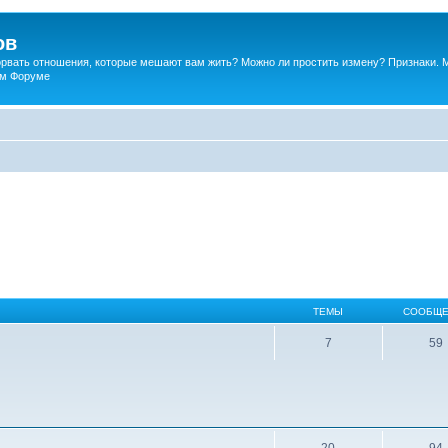
ов
порвать отношения, которые мешают вам жить? Можно ли простить измену? Признаки. 
ком Форуме
ТЕМЫ
СООБЩЕ
7
59