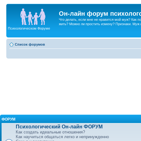
Он-лайн форум психолог
Что делать, если мне не нравится мой муж? Как 
жить? Можно ли простить измену? Признаки. Муж и 
Психологическом Форуме
Список форумов
ФОРУМ
Психологический Он-лайн ФОРУМ
Как создать идеальные отношения?
Как научиться общаться легко и непринужденно