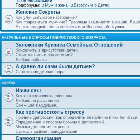
город
Московский
Подфорумы:
Муж и жена
,
Взрослым о Детях
Женские Секреты
Как улучшить свое настроение?
Как понравиться мужчине? Проблема взаимности в любви. Любо
Ах, это сладкое слово «секрет» или Исповедь болтушки.
АКТУАЛЬНЫЕ ВОПРОСЫ ПОДРОСТКОВОГО ВОЗРАСТА
Заложники Кризиса Семейных Отношений
Конфликты в присутствии детей.
Стоит ли жить с родителями?
Любовь ребенка
А давно ли сами были детьми?
Счастливая детская пора...
ФОРУМ
Наши сны
Как контролировать свои сны.
Любовь на расстоянии.
Сон – шаг в будущее.
Как противостоять стрессу
Причины депрессии, как определить её наличие и как лечиться.
Определение и способы борьбы с депрессией
Музыка для снятия стресса
Стресс в разные периоды жизни
Самоорганизация