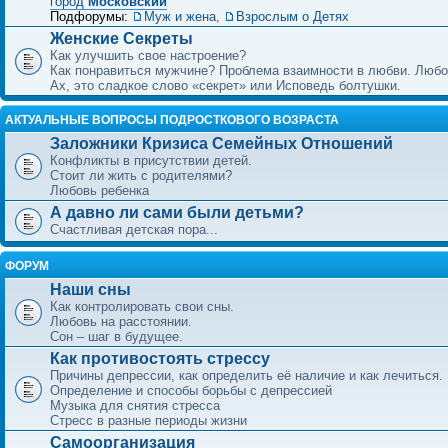
город
Московский
Подфорумы:
Муж и жена
,
Взрослым о Детях
Женские Секреты
Как улучшить свое настроение?
Как понравиться мужчине? Проблема взаимности в любви. Любо
Ах, это сладкое слово «секрет» или Исповедь болтушки.
АКТУАЛЬНЫЕ ВОПРОСЫ ПОДРОСТКОВОГО ВОЗРАСТА
Заложники Кризиса Семейных Отношений
Конфликты в присутствии детей.
Стоит ли жить с родителями?
Любовь ребенка
А давно ли сами были детьми?
Счастливая детская пора...
ФОРУМ
Наши сны
Как контролировать свои сны.
Любовь на расстоянии.
Сон – шаг в будущее.
Как противостоять стрессу
Причины депрессии, как определить её наличие и как лечиться.
Определение и способы борьбы с депрессией
Музыка для снятия стресса
Стресс в разные периоды жизни
Самоорганизация