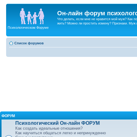
Он-лайн форум психолог
Что делать, если мне не нравится мой муж? Как 
жить? Можно ли простить измену? Признаки. Муж и 
Психологическом Форуме
Список форумов
ФОРУМ
Психологический Он-лайн ФОРУМ
Как создать идеальные отношения?
Как научиться общаться легко и непринужденно