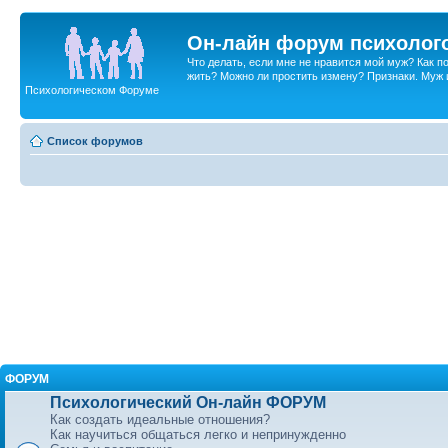
Он-лайн форум психолог
Что делать, если мне не нравится мой муж? Как 
жить? Можно ли простить измену? Признаки. Муж и 
Психологическом Форуме
Список форумов
ФОРУМ
Психологический Он-лайн ФОРУМ
Как создать идеальные отношения?
Как научиться общаться легко и непринужденно