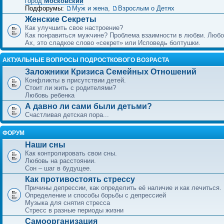
город
Московский
Подфорумы:
Муж и жена
,
Взрослым о Детях
Женские Секреты
Как улучшить свое настроение?
Как понравиться мужчине? Проблема взаимности в любви. Любо
Ах, это сладкое слово «секрет» или Исповедь болтушки.
АКТУАЛЬНЫЕ ВОПРОСЫ ПОДРОСТКОВОГО ВОЗРАСТА
Заложники Кризиса Семейных Отношений
Конфликты в присутствии детей.
Стоит ли жить с родителями?
Любовь ребенка
А давно ли сами были детьми?
Счастливая детская пора...
ФОРУМ
Наши сны
Как контролировать свои сны.
Любовь на расстоянии.
Сон – шаг в будущее.
Как противостоять стрессу
Причины депрессии, как определить её наличие и как лечиться.
Определение и способы борьбы с депрессией
Музыка для снятия стресса
Стресс в разные периоды жизни
Самоорганизация