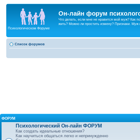
Он-лайн форум психолог
Что делать, если мне не нравится мой муж? Как 
жить? Можно ли простить измену? Признаки. Муж и 
Психологическом Форуме
Список форумов
ФОРУМ
Психологический Он-лайн ФОРУМ
Как создать идеальные отношения?
Как научиться общаться легко и непринужденно