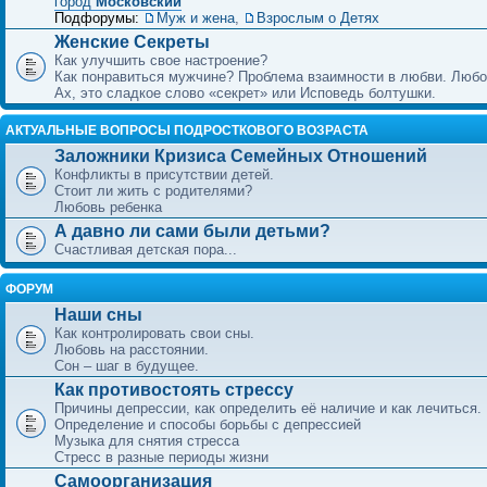
город
Московский
Подфорумы:
Муж и жена
,
Взрослым о Детях
Женские Секреты
Как улучшить свое настроение?
Как понравиться мужчине? Проблема взаимности в любви. Любо
Ах, это сладкое слово «секрет» или Исповедь болтушки.
АКТУАЛЬНЫЕ ВОПРОСЫ ПОДРОСТКОВОГО ВОЗРАСТА
Заложники Кризиса Семейных Отношений
Конфликты в присутствии детей.
Стоит ли жить с родителями?
Любовь ребенка
А давно ли сами были детьми?
Счастливая детская пора...
ФОРУМ
Наши сны
Как контролировать свои сны.
Любовь на расстоянии.
Сон – шаг в будущее.
Как противостоять стрессу
Причины депрессии, как определить её наличие и как лечиться.
Определение и способы борьбы с депрессией
Музыка для снятия стресса
Стресс в разные периоды жизни
Самоорганизация