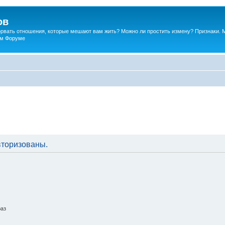
ов
порвать отношения, которые мешают вам жить? Можно ли простить измену? Признаки. 
ком Форуме
вторизованы.
раз