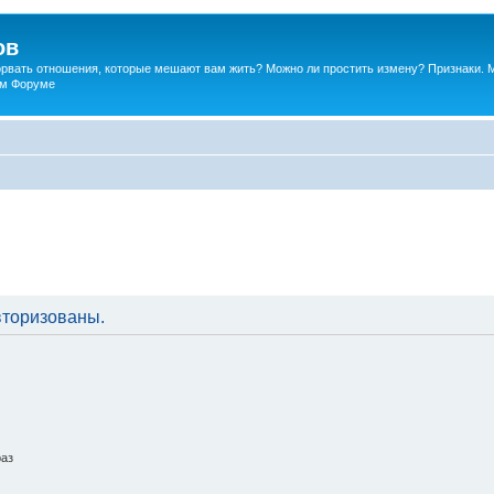
ов
порвать отношения, которые мешают вам жить? Можно ли простить измену? Признаки. 
ком Форуме
вторизованы.
раз