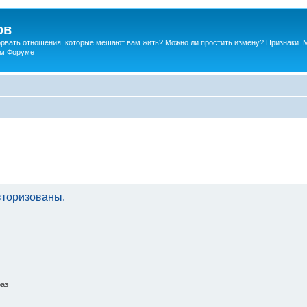
ов
порвать отношения, которые мешают вам жить? Можно ли простить измену? Признаки. 
ком Форуме
вторизованы.
раз