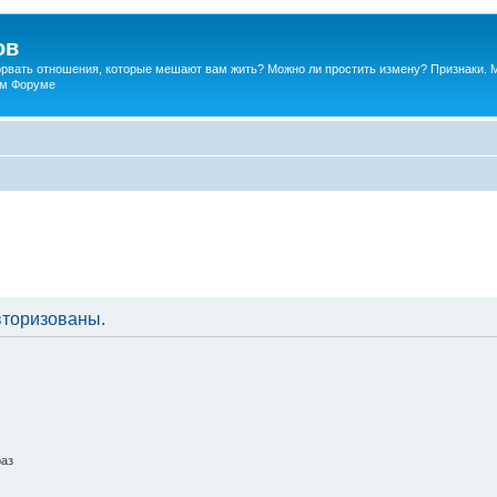
ов
порвать отношения, которые мешают вам жить? Можно ли простить измену? Признаки. 
ком Форуме
вторизованы.
раз