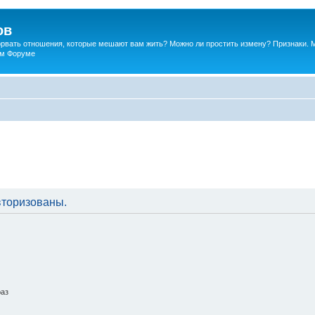
ов
порвать отношения, которые мешают вам жить? Можно ли простить измену? Признаки. 
ком Форуме
вторизованы.
раз