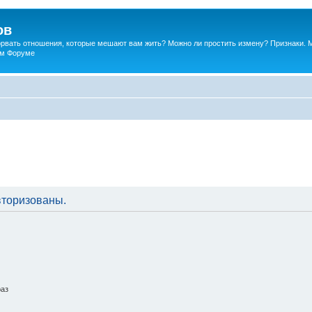
ов
порвать отношения, которые мешают вам жить? Можно ли простить измену? Признаки. 
ком Форуме
вторизованы.
раз