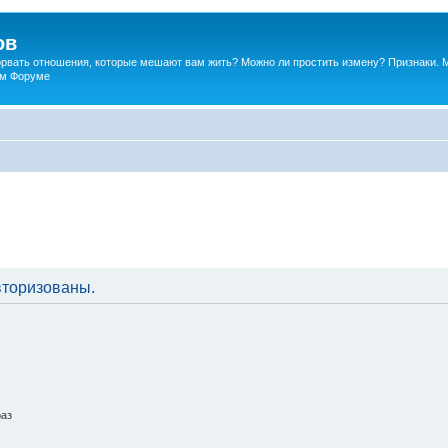
ов
порвать отношения, которые мешают вам жить? Можно ли простить измену? Признаки. 
ком Форуме
вторизованы.
раз