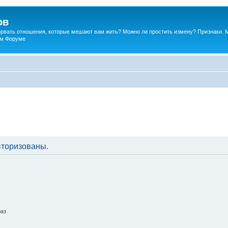
ов
порвать отношения, которые мешают вам жить? Можно ли простить измену? Признаки. 
ком Форуме
вторизованы.
раз