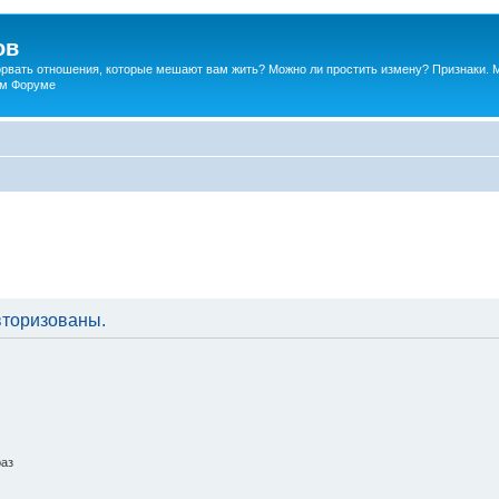
ов
порвать отношения, которые мешают вам жить? Можно ли простить измену? Признаки. 
ком Форуме
вторизованы.
раз