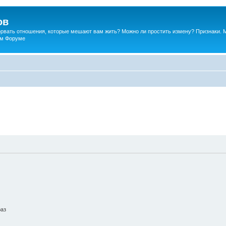
ов
порвать отношения, которые мешают вам жить? Можно ли простить измену? Признаки. 
ком Форуме
раз