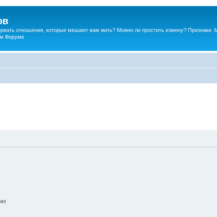
ов
порвать отношения, которые мешают вам жить? Можно ли простить измену? Признаки. 
ком Форуме
раз