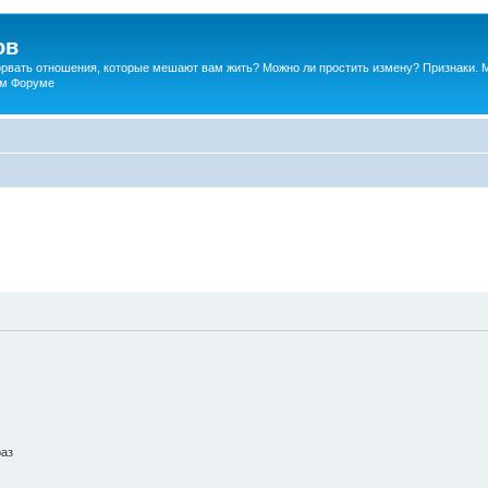
ов
порвать отношения, которые мешают вам жить? Можно ли простить измену? Признаки. 
ком Форуме
раз