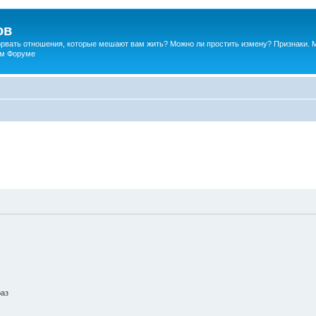
ов
порвать отношения, которые мешают вам жить? Можно ли простить измену? Признаки. 
ком Форуме
раз