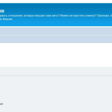
ов
порвать отношения, которые мешают вам жить? Можно ли простить измену? Признаки. 
ком Форуме
раз